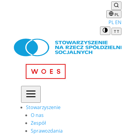
PL
PL
EN
T
T
a
Stowarzyszenie
O nas
Zespół
Sprawozdania